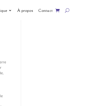
ique
À propos
Contact
erre
r
de,
le