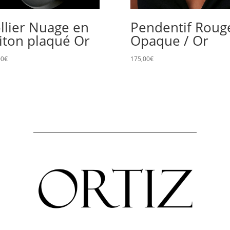
llier Nuage en
Pendentif Roug
iton plaqué Or
Opaque / Or
00
€
175,00
€