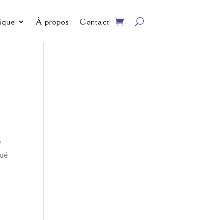
ique
À propos
Contact
0°
qué
e