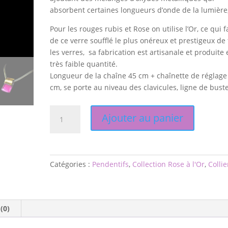
absorbent certaines longueurs d’onde de la lumière
Pour les rouges rubis et Rose on utilise l’Or, ce qui f
de ce verre soufflé le plus onéreux et prestigeux de
les verres, sa fabrication est artisanale et produite
très faible quantité.
Longueur de la chaîne 45 cm + chaînette de réglage
cm, se porte au niveau des clavicules, ligne de buste
quantité
Ajouter au panier
de
Pendentif
"Le
Rose
Catégories :
Pendentifs
,
Collection Rose à l'Or
,
Collie
à
L'Or"
 (0)