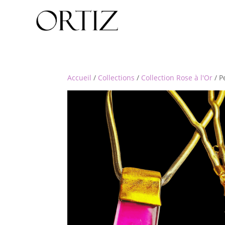
Accueil
/
Collections
/
Collection Rose à l'Or
/ P