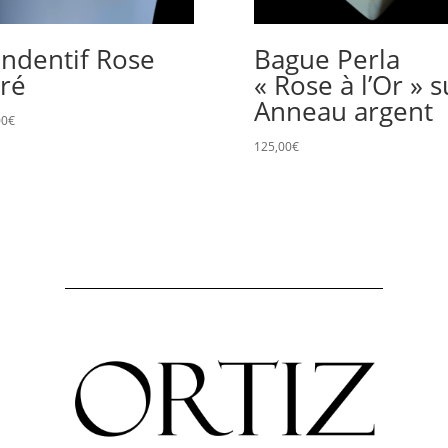
ndentif Rose
Bague Perla
gré
« Rose à l’Or » s
Anneau argent
00
€
125,00
€