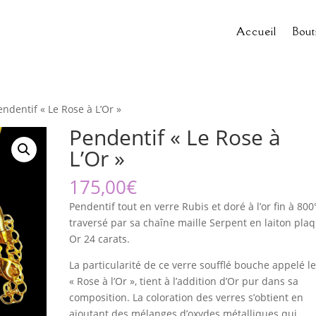
Accueil
Bout
endentif « Le Rose à L’Or »
Pendentif « Le Rose à
L’Or »
175,00
€
Pendentif tout en verre Rubis et doré à l’or fin à 80
traversé par sa chaîne maille Serpent en laiton pla
Or 24 carats.
La particularité de ce verre soufflé bouche appelé l
« Rose à l’Or », tient à l’addition d’Or pur dans sa
composition. La coloration des verres s’obtient en
ajoutant des mélanges d’oxydes métalliques qui