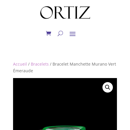
Accueil
/
Bracelets
/ Bracelet Manchette Murano Vert
Émeraude