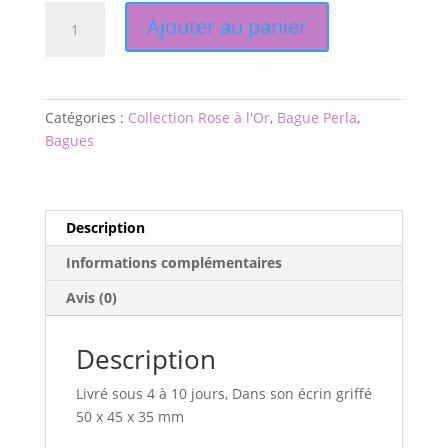
quantité
Ajouter au panier
de
Bague
Perla
"Rose
Catégories :
Collection Rose à l'Or
,
Bague Perla
,
à
Bagues
l'Or"
sur
Anneau
argent
Description
Informations complémentaires
Avis (0)
Description
Livré sous 4 à 10 jours, Dans son écrin griffé
50 x 45 x 35 mm