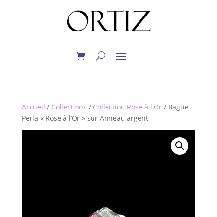
Accueil
/
Collections
/
Collection Rose à l'Or
/ Bague
Perla « Rose à l’Or » sur Anneau argent