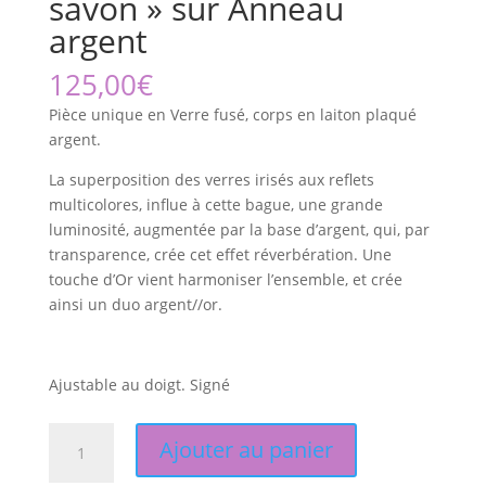
savon » sur Anneau
argent
125,00
€
Pièce unique en Verre fusé, corps en laiton plaqué
argent.
La superposition des verres irisés aux reflets
multicolores, influe à cette bague, une grande
luminosité, augmentée par la base d’argent, qui, par
transparence, crée cet effet réverbération. Une
touche d’Or vient harmoniser l’ensemble, et crée
ainsi un duo argent//or.
Ajustable au doigt. Signé
quantité
Ajouter au panier
de
Bague