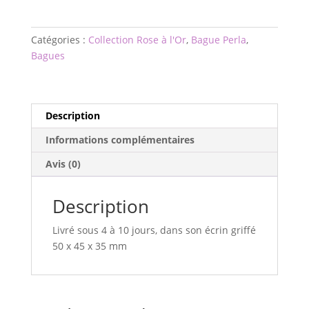
Perla
"bulle
Catégories :
Collection Rose à l'Or
,
Bague Perla
,
de
Bagues
savon"
sur
Anneau
argent
Description
Informations complémentaires
Avis (0)
Description
Livré sous 4 à 10 jours, dans son écrin griffé
50 x 45 x 35 mm