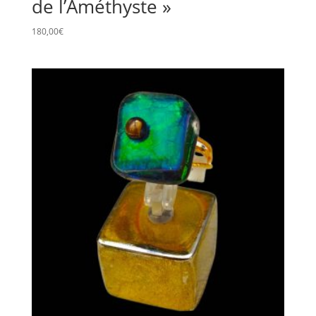
de l’Améthyste »
180,00
€