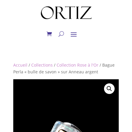
Accueil
/
Collections
/
Collection Rose à l'Or
/ Bague
Perla « bulle de savon » sur Anneau argent